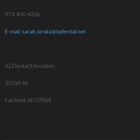
973-400-4226
E-mail:
sarah.siroka@iqdental.net
IQ Dental Education
353 W 46
Fairfield, NJ 07004